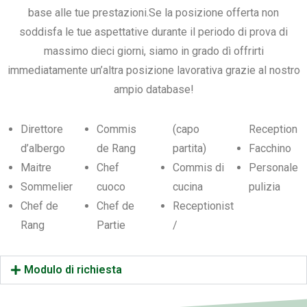
base alle tue prestazioni.Se la posizione offerta non
soddisfa le tue aspettative durante il periodo di prova di
massimo dieci giorni, siamo in grado dì offrirti
immediatamente un’altra posizione lavorativa grazie al nostro
ampio database!
Direttore
Commis
(capo
Reception
d’albergo
de Rang
partita)
Facchino
Maitre
Chef
Commis di
Personale
Sommelier
cuoco
cucina
pulizia
Chef de
Chef de
Receptionist
Rang
Partie
/
Modulo di richiesta